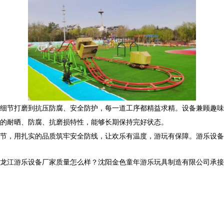
细节打磨到抗压防腐、安全防护，每一道工序都精益求精。设备兼顾趣味
的耐晒、防腐、抗磨损特性，能够长期保持完好状态。
节，用扎实的品质筑牢安全防线，让欢乐有温度，游玩有保障。游乐设备
龙江游乐设备厂家质量怎么样？沈阳金色童年游乐玩具制造有限公司承接黑