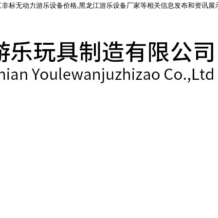
江非标无动力游乐设备价格,黑龙江游乐设备厂家等相关信息发布和资讯展