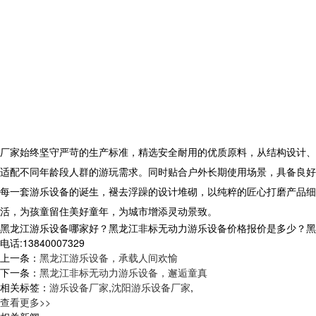
厂家始终坚守严苛的生产标准，精选安全耐用的优质原料，从结构设计、
适配不同年龄段人群的游玩需求。同时贴合户外长期使用场景，具备良好
每一套游乐设备的诞生，褪去浮躁的设计堆砌，以纯粹的匠心打磨产品细
活，为孩童留住美好童年，为城市增添灵动景致。
黑龙江游乐设备哪家好？黑龙江非标无动力游乐设备价格报价是多少？黑
电话:13840007329
上一条：
黑龙江游乐设备，承载人间欢愉
下一条：
黑龙江非标无动力游乐设备，邂逅童真
相关标签：
游乐设备厂家
,
沈阳游乐设备厂家
,
查看更多>>