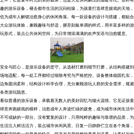
趣的游乐设备，褪去都市生活的沉闷枯燥，为孩童打造肆意嬉戏的天地，
也为成年人解锁治愈身心的休闲角落。每一款设备的设计与搭建，都贴合
大众游玩体验，兼顾趣味与舒适，摒弃刻板单调的样式，用丰富多样的游
玩形式，装点公共休闲空间，为日常增添满满的欢声笑语与治愈暖意。
安全与匠心，是游乐设备的坚守。从选材打磨到细节打磨，从结构搭建到
场地适配，每一处工序都经过细致考究与严格把控。设备整体稳固扎实，
边角圆润柔和，结构设计科学合理，充分兼顾游玩人群的安全需求，规避
各类游玩隐患。
看似普通的游乐设备，承载着无数人的美好回忆与烟火温情。它见证孩童
肆意奔跑嬉戏的模样，治愈成年人奔波忙碌的疲惫，成为城市休闲生活中
不可或缺的一部分。没有繁复的设计，只用纯粹的趣味与靠谱的品质，为
生活注入鲜活活力，装点城市休闲风景。日复一日静静伫立在各个角落，
默默守护每一份简单的快乐，留存岁月里纯粹的童真与温柔，让美好与欢