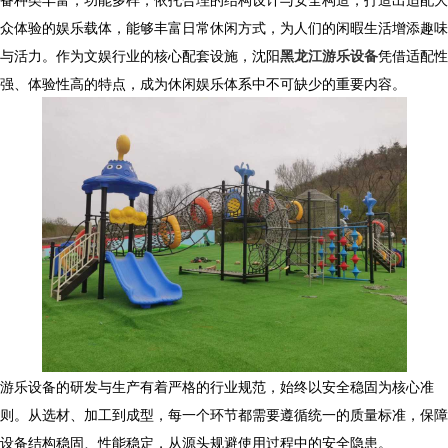
众体验的娱乐载体，能够丰富日常休闲方式，为人们的闲暇生活增添趣味
与活力。作为文娱行业的核心配套设施，沈阳
黑龙江游乐设备
凭借适配性
强、体验性高的特点，成为休闲娱乐体系中不可缺少的重要内容。
游乐设备的研发与生产有着严格的行业规范，始终以安全稳固为核心准
则。从选材、加工到成型，每一个环节都需要遵循统一的质量标准，保障
设备结构稳固、性能稳定，从源头规避使用过程中的安全隐患。