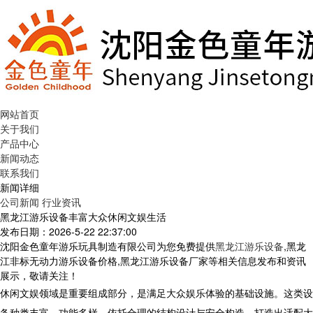
网站首页
关于我们
产品中心
新闻动态
联系我们
新闻详细
公司新闻
行业资讯
黑龙江游乐设备丰富大众休闲文娱生活
发布日期：2026-5-22 22:37:00
沈阳金色童年游乐玩具制造有限公司为您免费提供
黑龙江游乐设备
,黑龙
江非标无动力游乐设备价格,黑龙江游乐设备厂家等相关信息发布和资讯
展示，敬请关注！
休闲文娱领域是重要组成部分，是满足大众娱乐体验的基础设施。这类设
备种类丰富，功能多样，依托合理的结构设计与安全构造，打造出适配大