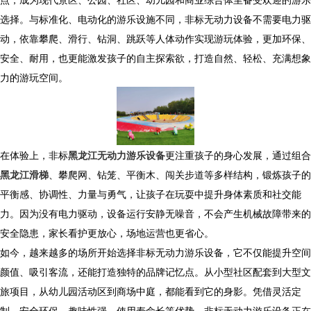
选择。与标准化、电动化的游乐设施不同，非标无动力设备不需要电力驱
动，依靠攀爬、滑行、钻洞、跳跃等人体动作实现游玩体验，更加环保、
安全、耐用，也更能激发孩子的自主探索欲，打造自然、轻松、充满想象
力的游玩空间。
在体验上，非标
黑龙江无动力游乐设备
更注重孩子的身心发展，通过组合
黑龙江滑梯
、攀爬网、钻笼、平衡木、闯关步道等多样结构，锻炼孩子的
平衡感、协调性、力量与勇气，让孩子在玩耍中提升身体素质和社交能
力。因为没有电力驱动，设备运行安静无噪音，不会产生机械故障带来的
安全隐患，家长看护更放心，场地运营也更省心。
如今，越来越多的场所开始选择非标无动力游乐设备，它不仅能提升空间
颜值、吸引客流，还能打造独特的品牌记忆点。从小型社区配套到大型文
旅项目，从幼儿园活动区到商场中庭，都能看到它的身影。凭借灵活定
制、安全环保、趣味性强、使用寿命长等优势，非标无动力游乐设备正在