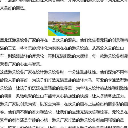
来美好的回忆。
黑龙江游乐设备厂家
的存在，是欢乐的源泉。他们凭借着无限的创意和精
湛的工艺，将奇思妙想转化为实实在在的游乐设施。从高耸入云的过山
车，到浪漫旋转的摩天轮，再到充满刺激的大摆锤，每一款游乐设备都凝
聚着厂家的心血与智慧。
这些游乐设备厂家在设计游乐设备时，十分注重趣味性。他们深知不同年
龄段人群的喜好，为孩子们打造充满童趣的旋转木马、可爱的卡通造型游
乐设施，让孩子们沉浸在童话般的世界里；为年轻人设计挑战性和刺激性
的项目，风驰电掣的过山车能带来心跳加速的快感，让人尽情释放压力。
游乐厂家以创意为笔，以安全为墨，在欢乐的画布上描绘出绚丽多彩的画
卷。他们用不懈的努力和追求，让我们的生活充满欢笑和惊喜。无论是在
繁华的都市还是宁静的小镇，游乐厂家打造的游乐设备都如同璀璨的星
光，照亮人们的快乐时光，让每一个人都能在游乐的世界里找到属于自己