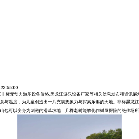
3:55:00
江非标无动力游乐设备价格,黑龙江游乐设备厂家等相关信息发布和资讯展
意与温度，为儿童创造出一片充满想象力与探索乐趣的天地。非标
黑龙江
山包可以变身为刺激的滑草坡地，几棵老树能够化作树屋探险的绝佳场所