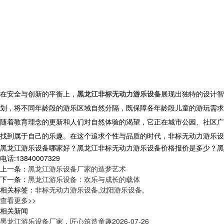
在安全与创新的平衡上，
黑龙江非标无动力游乐设备
展现出独特的设计智
划，将不同年龄段的游乐区域自然分隔，既保障各年龄段儿童的游玩需求
随着教育理念的更新和人们对自然体验的渴望，它正在城市公园、社区广
找到属于自己的乐趣。在这个追求个性与品质的时代，非标无动力游乐设
黑龙江游乐设备哪家好？黑龙江非标无动力游乐设备价格报价是多少？黑
电话:13840007329
上一条：
黑龙江游乐设备厂家的造梦艺术
下一条：
黑龙江游乐设备：欢乐与成长的载体
相关标签：
非标无动力游乐设备
,
沈阳游乐设备
,
查看更多>>
相关新闻
黑龙江游乐设备厂家，匠心筑造童趣
2026-07-26