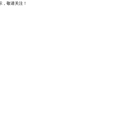
示，敬请关注！