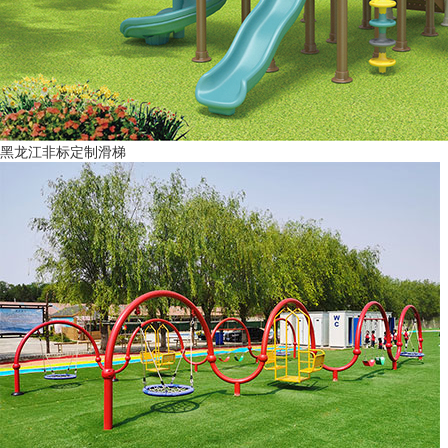
黑龙江非标定制滑梯