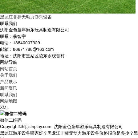
黑龙江非标无动力游乐设备
联系我们
沈阳金色童年游乐玩具制造有限公司
联系：翁智宇
电话：13840007329
邮箱：86671788@163.com
地址：沈阳市皇姑区陵东乡观音村
网站导航
网站首页
关于我们
产品展示
新闻资讯
联系我们
网站地图
XML
微信二维码
Copyright©hlj.jstnplay.com 沈阳金色童年游乐玩具制造有限公司
黑龙江游乐设备哪家好？黑龙江非标无动力游乐设备价格报价是多少？黑