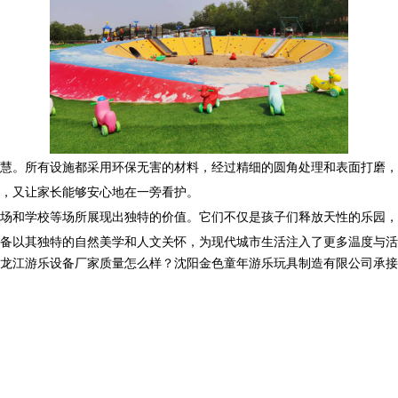
慧。所有设施都采用环保无害的材料，经过精细的圆角处理和表面打磨，
，又让家长能够安心地在一旁看护。
场和学校等场所展现出独特的价值。它们不仅是孩子们释放天性的乐园，
备以其独特的自然美学和人文关怀，为现代城市生活注入了更多温度与活
龙江游乐设备厂家质量怎么样？沈阳金色童年游乐玩具制造有限公司承接黑