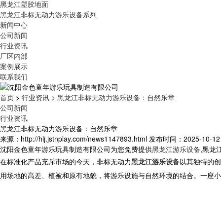
黑龙江塑胶地面
黑龙江非标无动力游乐设备系列
新闻中心
公司新闻
行业资讯
厂区内部
案例展示
联系我们
首页
>
行业资讯
>
黑龙江非标无动力游乐设备：自然乐章
公司新闻
行业资讯
黑龙江非标无动力游乐设备：自然乐章
来源：http://hlj.jstnplay.com/news1147893.html
发布时间：2025-10-12 2
沈阳金色童年游乐玩具制造有限公司为您免费提供
黑龙江游乐设备
,黑龙
在标准化产品充斥市场的今天，非标无动力
黑龙江游乐设备
以其独特的创
用场地的高差、植被和原有地貌，将游乐设施与自然环境的结合。一座小