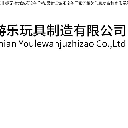
江非标无动力游乐设备价格,黑龙江游乐设备厂家等相关信息发布和资讯展