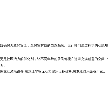
既确保儿童的安全，又保留材质的自然触感。设计师们通过科学的动线规
更是社区活力的催化剂，让不同年龄的居民都能在这些充满创意的空间中
力。
龙江游乐设备,黑龙江非标无动力游乐设备价格,黑龙江游乐设备厂家,,