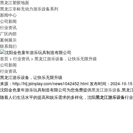
黑龙江塑胶地面
黑龙江非标无动力游乐设备系列
新闻中心
公司新闻
行业资讯
厂区内部
案例展示
联系我们
首页
>
行业资讯
>
黑龙江游乐设备，让快乐无限升级
公司新闻
行业资讯
黑龙江游乐设备，让快乐无限升级
来源：http://hlj.jstnplay.com/news1042452.html
发布时间：2024-10-15 9
沈阳金色童年游乐玩具制造有限公司为您免费提供
黑龙江游乐设备
,黑龙
随着人们生活水平的提高和娱乐需求的多样化，沈阳
黑龙江游乐设备
行业