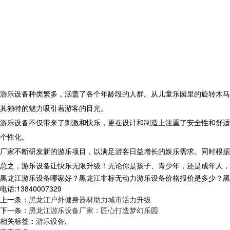
游乐设备种类繁多，涵盖了各个年龄段的人群。从儿童乐园里的旋转木马
其独特的魅力吸引着游客的目光。
游乐设备不仅带来了刺激和快乐，更在设计和制造上注重了安全性和舒适
个性化。
厂家不断研发新的游乐项目，以满足游客日益增长的娱乐需求。同时根据
总之，游乐设备让快乐无限升级！无论你是孩子、青少年，还是成年人，
黑龙江游乐设备哪家好？黑龙江非标无动力游乐设备价格报价是多少？黑
电话:13840007329
上一条：
黑龙江户外健身器材助力城市活力升级
下一条：
黑龙江游乐设备厂家：匠心打造梦幻乐园
相关标签：
游乐设备
,