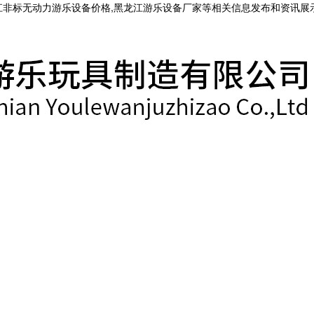
江非标无动力游乐设备价格,黑龙江游乐设备厂家等相关信息发布和资讯展