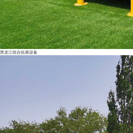
黑龙江组合拓展设备