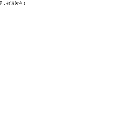
示，敬请关注！