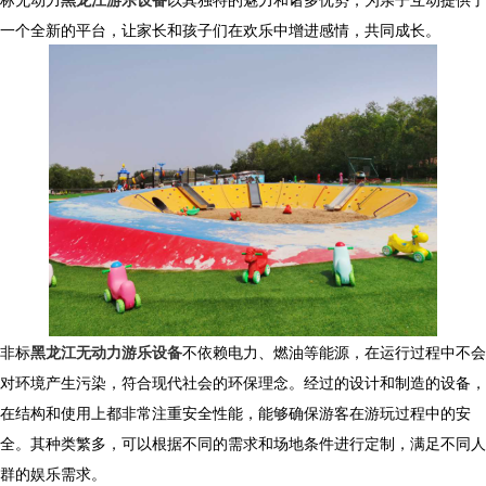
一个全新的平台，让家长和孩子们在欢乐中增进感情，共同成长。
非标
黑龙江无动力游乐设备
不依赖电力、燃油等能源，在运行过程中不会
对环境产生污染，符合现代社会的环保理念。经过的设计和制造的设备，
在结构和使用上都非常注重安全性能，能够确保游客在游玩过程中的安
全。其种类繁多，可以根据不同的需求和场地条件进行定制，满足不同人
群的娱乐需求。