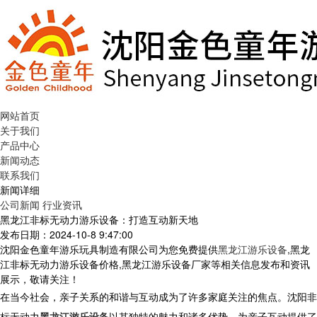
网站首页
关于我们
产品中心
新闻动态
联系我们
新闻详细
公司新闻
行业资讯
黑龙江非标无动力游乐设备：打造互动新天地
发布日期：2024-10-8 9:47:00
沈阳金色童年游乐玩具制造有限公司为您免费提供
黑龙江游乐设备
,黑龙
江非标无动力游乐设备价格,黑龙江游乐设备厂家等相关信息发布和资讯
展示，敬请关注！
在当今社会，亲子关系的和谐与互动成为了许多家庭关注的焦点。沈阳非
标无动力
黑龙江游乐设备
以其独特的魅力和诸多优势，为亲子互动提供了